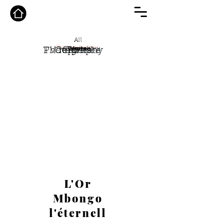
All
Documentary
Showreel
Cinema
Digital
Mode
TV reports
Photography
Corporate
L'Or
Mbongo
l'éternell